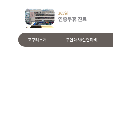
고구려소개
구안와사(안면마비)