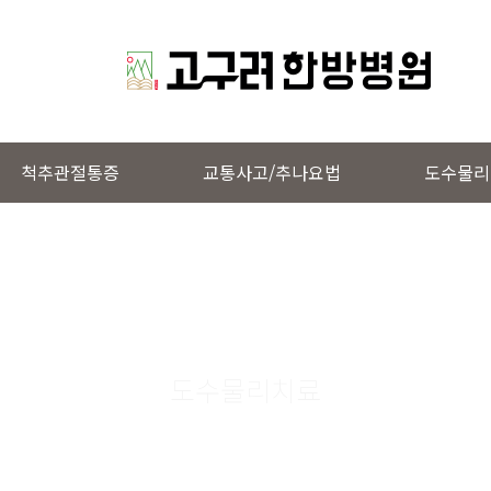
척추관절통증
교통사고/추나요법
도수물리
도수물리치료
고구려도수치료