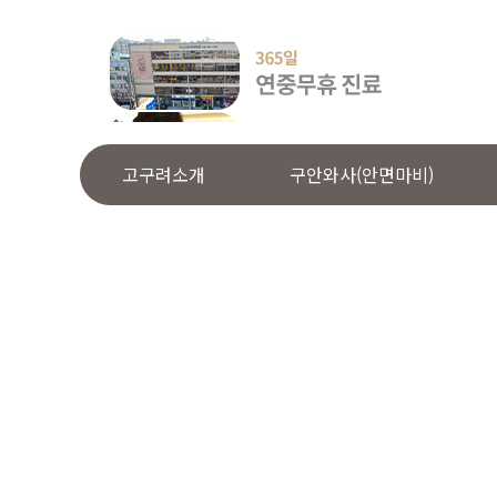
고구려소개
구안와사(안면마비)