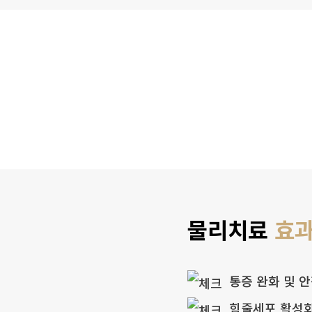
물리치료
효
통증 완화 및 
힘줄세포 활성화