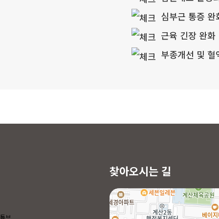
심부근 통증 완
근육 긴장 완화
부종개선 및 혈
찾아오시는 길