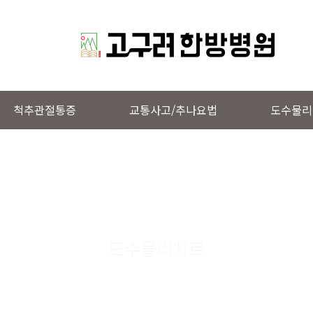
척추관절통증
교통사고/추나요법
도수물리
도수물리치료
고구려물리치료